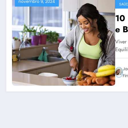
novembro 9, 2024
SAÚD
10 
e 
Viver
Equil
Ja
Fi