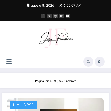
Pular
agosto 8, 2026
6:55:08 AM
para
o
conteúdo
Página inicial
Jacy Finnstrom
janeiro 18, 2025