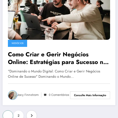
NEGÓCIOS
Como Criar e Gerir Negócios
Online: Estratégias para Sucesso no
Mundo Digital
"Dominando o Mundo Digital: Como Criar e Gerir Negócios
Online de Sucesso" Dominando o Mundo…
Jacy Finnstrom
0 Comentários
Consulte Mais Informação
Paginação
1
2