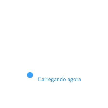
ETING DIGITAL
mo criar uma campanha no
tter
Criar uma Campanha no Twitter: Passo a
 para Aumentar Seu Alcance Criar uma…
cy
Consulte Mais Informação
0 Comentários
nnstrom
Carregando agora
ETING DIGITAL
mo criar uma campanha no