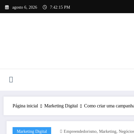
Pular
agosto 6, 2026
7:42:16 PM
para
o
conteúdo
Página inicial
Marketing Digital
Como criar uma campanha
,
,
Marketing Digital
Empreendedorismo
Marketing
Negócio