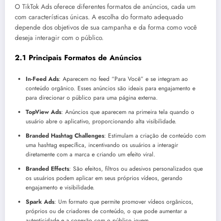
O TikTok Ads oferece diferentes formatos de anúncios, cada um
com características únicas. A escolha do formato adequado
depende dos objetivos de sua campanha e da forma como você
deseja interagir com o público.
2.1 Principais Formatos de Anúncios
In-Feed Ads
: Aparecem no feed “Para Você” e se integram ao
conteúdo orgânico. Esses anúncios são ideais para engajamento e
para direcionar o público para uma página externa.
TopView Ads
: Anúncios que aparecem na primeira tela quando o
usuário abre o aplicativo, proporcionando alta visibilidade.
Branded Hashtag Challenges
: Estimulam a criação de conteúdo com
uma hashtag específica, incentivando os usuários a interagir
diretamente com a marca e criando um efeito viral.
Branded Effects
: São efeitos, filtros ou adesivos personalizados que
os usuários podem aplicar em seus próprios vídeos, gerando
engajamento e visibilidade.
Spark Ads
: Um formato que permite promover vídeos orgânicos,
próprios ou de criadores de conteúdo, o que pode aumentar a
autenticidade e a conexão com o público jovem.