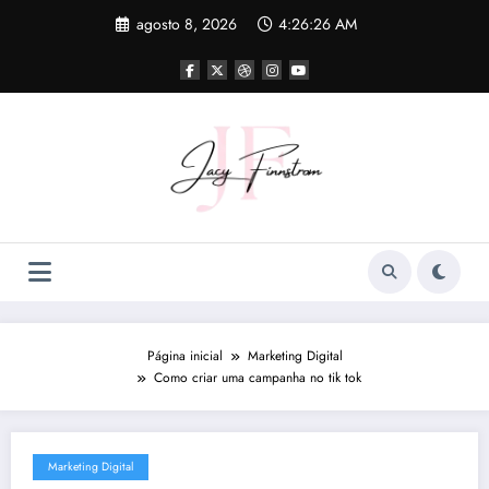
Pular
agosto 8, 2026
4:26:28 AM
para
o
conteúdo
Página inicial
Marketing Digital
Como criar uma campanha no tik tok
Marketing Digital