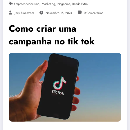
,
,
,
Empreendedorismo
Marketing
Negócios
Renda Extra
Jacy Finnstrom
Novembro 15, 2024
0 Comentários
Como criar uma
campanha no tik tok